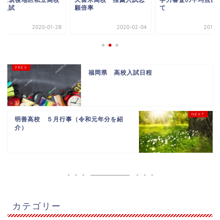
期入試
願倍率
て
2020-01-28
2020-02-04
2019-
福岡県 高校入試日程
明善高校 ５月行事（令和元年分を紹
介）
カテゴリー