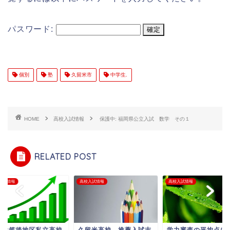
パスワード:
個別
塾
久留米市
中学生.
HOME
高校入試情報
保護中: 福岡県公立入試 数学 その１
RELATED POST
入試情報
高校入試情報
高校入試情報
日は筑後地区私立高校
久留米高校 推薦入試志
学力審査の平均点に