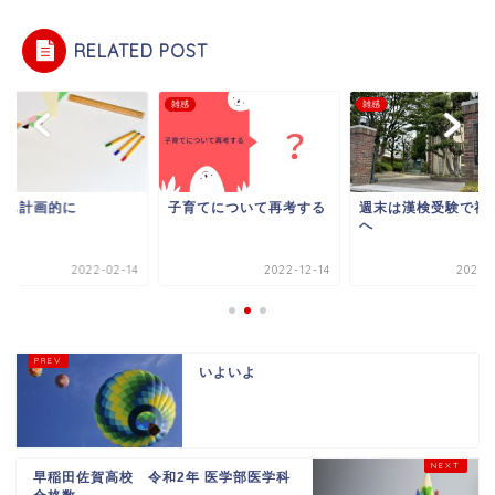
RELATED POST
雑感
雑感
息も計画的に
子育てについて再考する
週末は漢検受験で福
へ
2022-02-14
2022-12-14
2024-0
いよいよ
早稲田佐賀高校 令和2年 医学部医学科