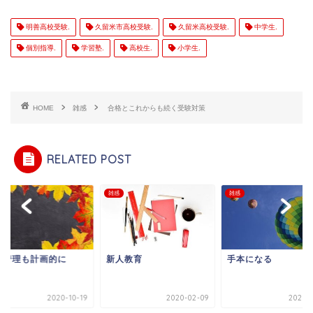
明善高校受験.
久留米市高校受験.
久留米高校受験.
中学生.
個別指導.
学習塾.
高校生.
小学生.
HOME
雑感
合格とこれからも続く受験対策
RELATED POST
雑感
雑感
調管理も計画的に
新人教育
手本になる
2020-10-19
2020-02-09
2021-0