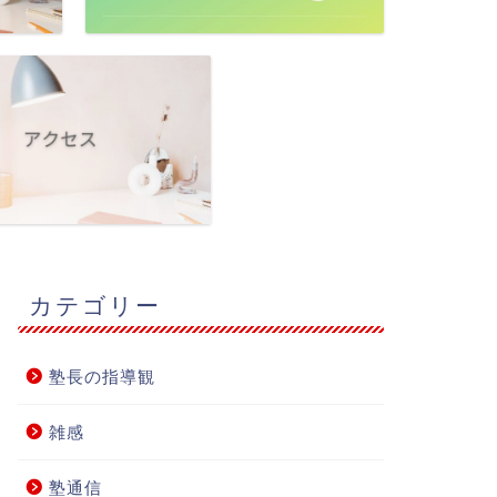
カテゴリー
塾長の指導観
雑感
塾通信