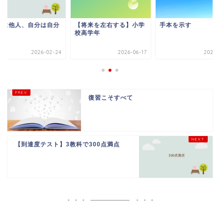
人は他人、自分は自分
【将来を左右する】小学
手本を示す
校高学年
2026-02-24
2026-06-17
2025-
復習こそすべて
【到達度テスト】3教科で300点満点