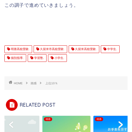
この調子で進めていきましょう。
明善高校受験.
久留米市高校受験.
久留米高校受験.
中学生.
個別指導.
学習塾.
小学生.
HOME
雑感
上位10％
RELATED POST
雑感
雑感