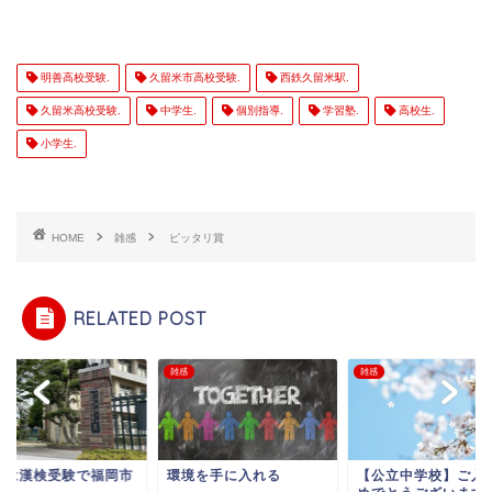
明善高校受験.
久留米市高校受験.
西鉄久留米駅.
久留米高校受験.
中学生.
個別指導.
学習塾.
高校生.
小学生.
HOME
雑感
ピッタリ賞
RELATED POST
雑感
雑感
末は漢検受験で福岡市
環境を手に入れる
【公立中学校】ご入