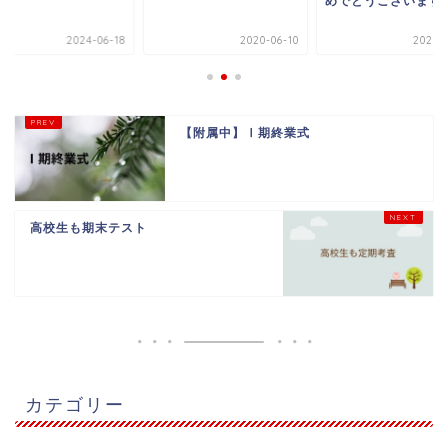
めでとうございます
2024-06-18
2020-06-10
2023-0
【附属中】Ⅰ期終業式
高校生も期末テスト
カテゴリー