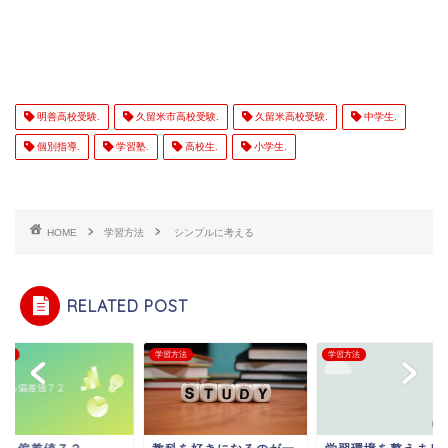
明善高校受験.
久留米市高校受験.
久留米高校受験.
中学生.
個別指導.
学習塾.
高校生.
小学生.
HOME
学習方法
シンプルに考える
RELATED POST
方法
学習方法
学習方法