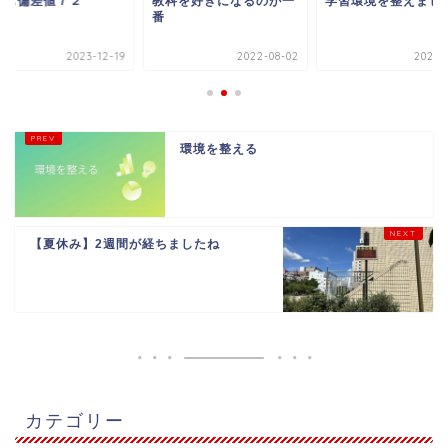
１も偏差値７２
教科を好きになるのが一
学習環境を整えまし
番
2023-12-19
2022-08-02
2023-0
環境を整える
【夏休み】2週間が経ちましたね
カテゴリー