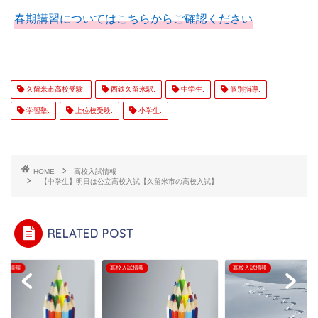
春期講習についてはこちらからご確認ください
久留米市高校受験.
西鉄久留米駅.
中学生.
個別指導.
学習塾.
上位校受験.
小学生.
HOME
高校入試情報
【中学生】明日は公立高校入試【久留米市の高校入試】
RELATED POST
入試情報
高校入試情報
高校入試情報