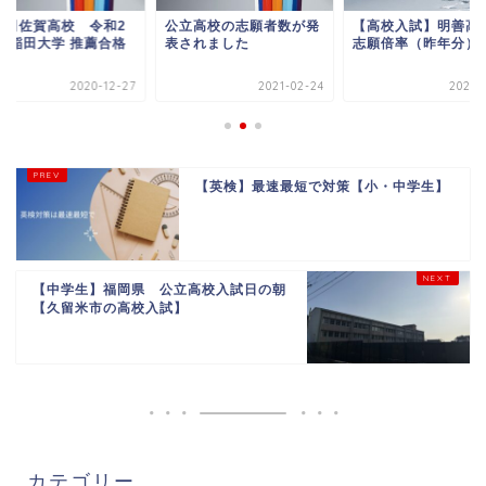
稲田佐賀高校 令和2
公立高校の志願者数が発
【高校入試】明善高
 早稲田大学 推薦合格
表されました
志願倍率（昨年分）
2020-12-27
2021-02-24
2020-0
【英検】最速最短で対策【小・中学生】
【中学生】福岡県 公立高校入試日の朝
【久留米市の高校入試】
カテゴリー