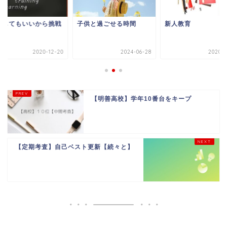
敗してもいいから挑戦
子供と過ごせる時間
新人教育
よう
2020-12-20
2024-06-28
2020-0
【明善高校】学年10番台をキープ
【定期考査】自己ベスト更新【続々と】