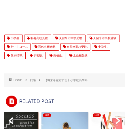
小学生.
明善高校受験.
久留米市中学受験.
久留米市高校受験.
附中生コース
西鉄久留米駅.
久留米高校受験.
中学生.
個別指導.
学習塾.
高校生.
上位校受験.
HOME
雑感
【将来を左右する】小学校高学年
RELATED POST
雑感
雑感