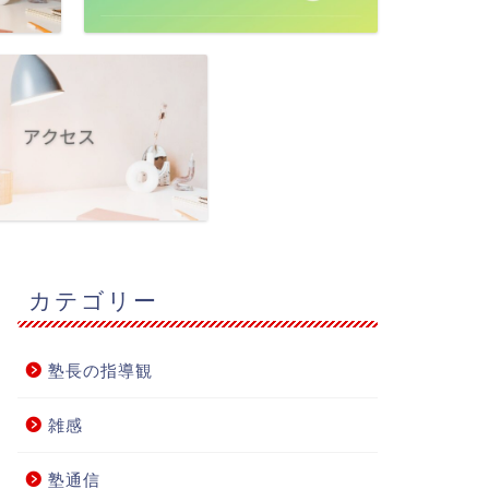
カテゴリー
塾長の指導観
雑感
塾通信