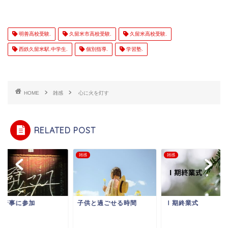
明善高校受験.
久留米市高校受験.
久留米高校受験.
西鉄久留米駅.中学生.
個別指導.
学習塾.
HOME
雑感
心に火を灯す
RELATED POST
雑感
雑感
校行事に参加
子供と過ごせる時間
Ⅰ期終業式