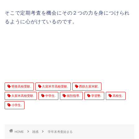
そこで定期考査を機会にその２つの力を身につけられ
るように心がけているのです。
明善高校受験.
久留米市高校受験.
西鉄久留米駅.
久留米高校受験.
中学生.
個別指導.
学習塾.
高校生.
小学生.
HOME
雑感
学年末考査始まる