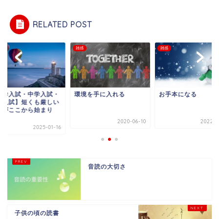
RELATED POST
雑感
雑感
大学入試・中学入試・
環境を手に入れる
お手本になる
校入試】短くも厳しい
いがここから始まり
.
2020-06-10
2022-1
2025-01-16
音読の大切さ
子供の頃の読書