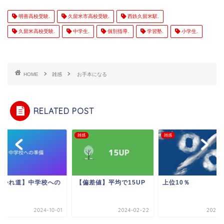
明善高校受験.
久留米市高校受験.
西鉄久留米駅.
久留米高校受験.
中学生.
個別指導.
学習塾.
小学生.
HOME
雑感
お手本になる
RELATED POST
雑感
雑感
分かれ道】中学校への
【偏差値】平均で15UP
上位10％
備
2024-10-01
2024-02-22
2025-0