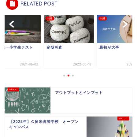
RELATED POST
雑感
雑感
国統一小学生テスト
定期考査
最初が大事
2021-06-02
2022-05-18
2025-0
アウトプットとインプット
【2025年】久留米高等学校 オープン
キャンパス