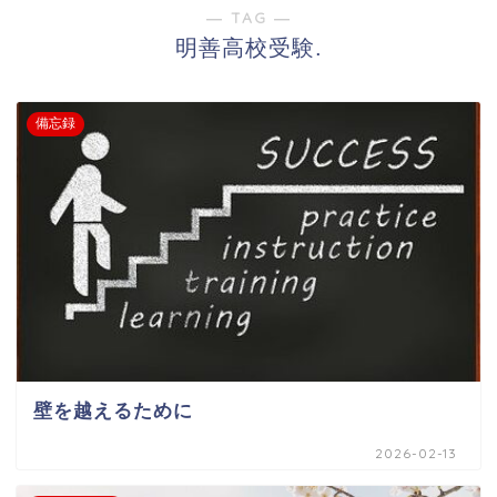
― TAG ―
明善高校受験.
備忘録
壁を越えるために
2026-02-13