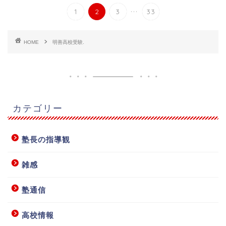
...
1
2
3
33
HOME
明善高校受験.
カテゴリー
塾長の指導観
雑感
塾通信
高校情報