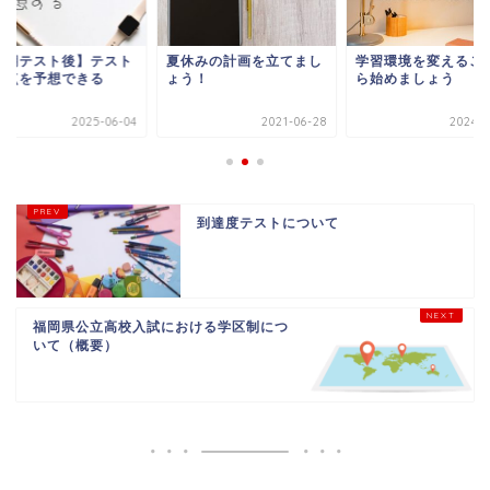
定期テスト後】テスト
夏休みの計画を立てまし
学習環境を変えるこ
得点を予想できる
ょう！
ら始めましょう
2025-06-04
2021-06-28
2024-0
到達度テストについて
福岡県公立高校入試における学区制につ
いて（概要）