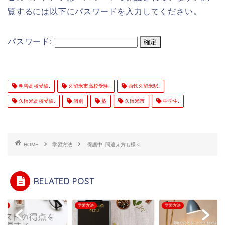
覧するには以下にパスワードを入力してください。
パスワード:
明善高校受験.
久留米市高校受験.
西鉄久留米駅.
久留米高校受験.
個別
塾
久留米市
中学生.
HOME
学習方法
保護中: 間違え方も様々
RELATED POST
方法
学習方法
学習方法