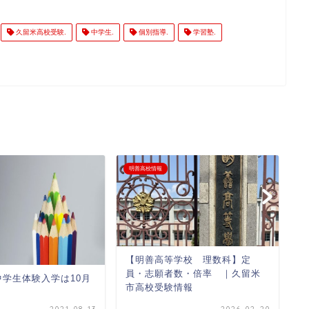
久留米高校受験.
中学生.
個別指導.
学習塾.
明善高校情報
明
【明善高等学校 理数科】定
明
員・志願者数・倍率 ｜久留米
中学生体験入学は10月
市高校受験情報