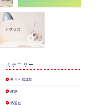
カテゴリー
塾長の指導観
雑感
塾通信