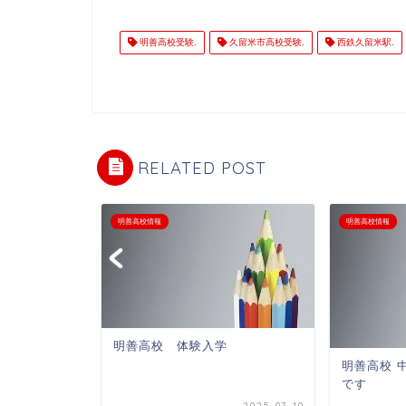
明善高校受験.
久留米市高校受験.
西鉄久留米駅.
RELATED POST
明善高校情報
明善高校情報
数科】定
明善高校 体験入学
 ｜久留米
明善高校 
です