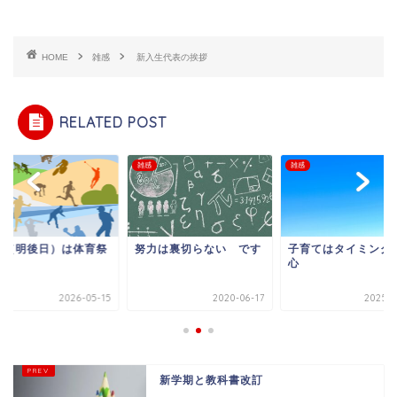
HOME
雑感
新入生代表の挨拶
RELATED POST
雑感
雑感
日（明後日）は体育祭
努力は裏切らない です
子育てはタイミング
心
2026-05-15
2020-06-17
2025-0
新学期と教科書改訂