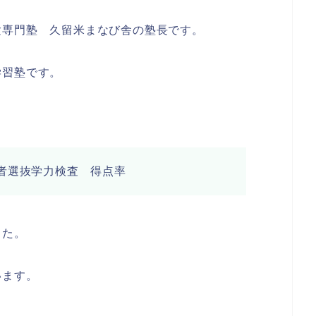
験専門塾 久留米まなび舎の塾長です。
学習塾です。
者選抜学力検査 得点率
した。
います。