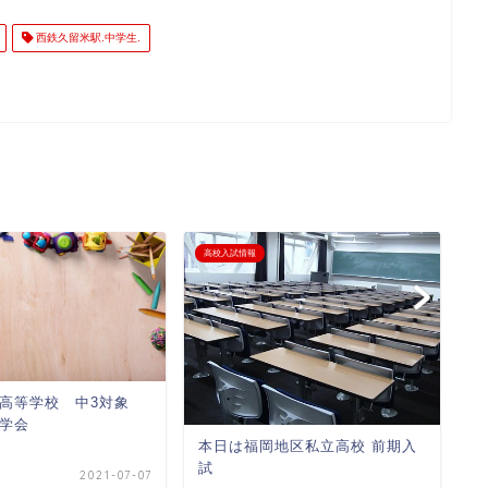
西鉄久留米駅.中学生.
高校入試情報
高
愛高等学校 中3対象
福
学会
月
本日は福岡地区私立高校 前期入
試
2021-07-07