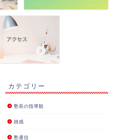
カテゴリー
塾長の指導観
雑感
塾通信