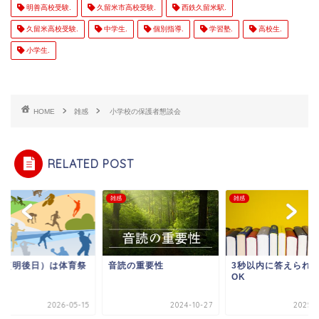
明善高校受験.
久留米市高校受験.
西鉄久留米駅.
久留米高校受験.
中学生.
個別指導.
学習塾.
高校生.
小学生.
HOME
雑感
小学校の保護者懇談会
RELATED POST
雑感
雑感
日（明後日）は体育祭
音読の重要性
3秒以内に答えられ
OK
2026-05-15
2024-10-27
2025-1