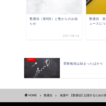
集中力・記
塾通信（第8回）と塾からのお知
塾通信 第
ベルで維持
らせ
ュースにつ
2023-09-26
2021-08-26
受験勉強は始まったばかり
HOME
塾通信
保護中: 【塾通信】記憶するための