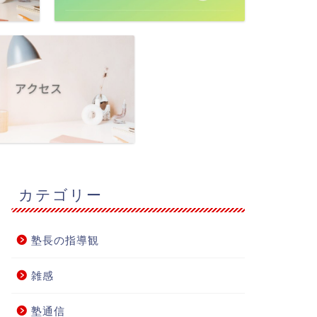
カテゴリー
塾長の指導観
雑感
塾通信