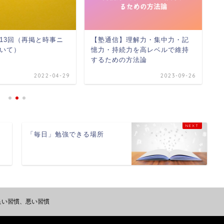
13回（再掲と時事ニ
【塾通信】理解力・集中力・記
塾
いて）
憶力・持続力を高レベルで維持
ら
するための方法論
2022-04-29
2023-09-26
「毎日」勉強できる場所
良い習慣、悪い習慣