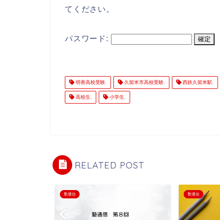
てください。
パスワード:
明善高校受験.
久留米市高校受験.
西鉄久留米駅.
高校生.
小学生.
RELATED POST
塾通信
塾通信