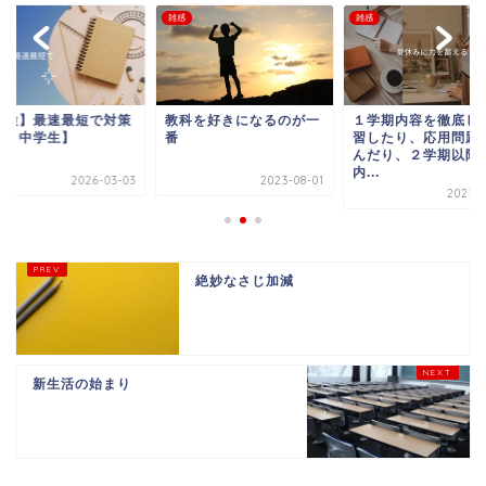
雑感
雑感
英検】最速最短で対策
教科を好きになるのが一
１学期内容を徹底し
小・中学生】
番
習したり、応用問題
んだり、２学期以降
内...
2026-03-03
2023-08-01
2023-0
絶妙なさじ加減
新生活の始まり