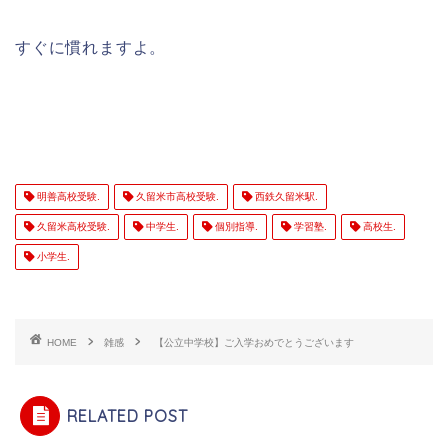
すぐに慣れますよ。
明善高校受験.
久留米市高校受験.
西鉄久留米駅.
久留米高校受験.
中学生.
個別指導.
学習塾.
高校生.
小学生.
HOME
雑感
【公立中学校】ご入学おめでとうございます
RELATED POST