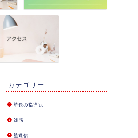
カテゴリー
塾長の指導観
雑感
塾通信