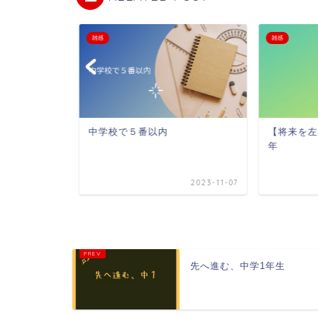
雑感
雑感
中学校で５番以内
【将来を左
年
2025-03-29
2023-11-07
先へ進む、中学1年生