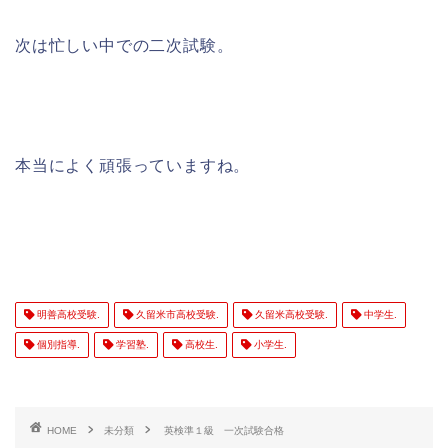
次は忙しい中での二次試験。
本当によく頑張っていますね。
明善高校受験.
久留米市高校受験.
久留米高校受験.
中学生.
個別指導.
学習塾.
高校生.
小学生.
HOME
未分類
英検準１級 一次試験合格