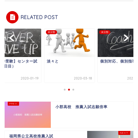
RELATED POST
類
未分類
未分類
大学受験】センター試
淡々と
個別対応、個別指導
（2日目）
2020-01-19
2020-03-18
2020-0
小郡高校 推薦入試志願倍率
福岡県公立高校推薦入試