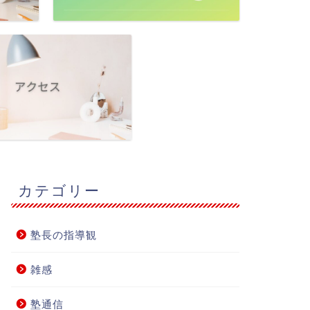
カテゴリー
塾長の指導観
雑感
塾通信