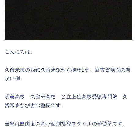
こんにちは。
久留米市の西鉄久留米駅から徒歩1分、新古賀病院の向
かい側、
明善高校 久留米高校 公立上位高校受験専門塾 久
留米まなび舎の塾長です。
当塾は自由度の高い個別指導スタイルの学習塾です。