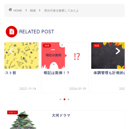
HOME
雑感
部分日食を観察してみたよ
RELATED POST
雑感
雑感
間テスト前
暗記は面倒！？
体調管理も計画的に
2022-11-14
2026-01-19
2020-1
大河ドラマ