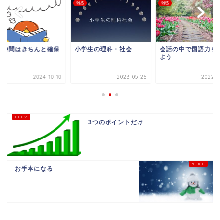
雑感
雑感
眠時間はきちんと確保
小学生の理科・社会
会話の中で国語力を
よう
2024-10-10
2023-05-26
2022-0
3つのポイントだけ
お手本になる