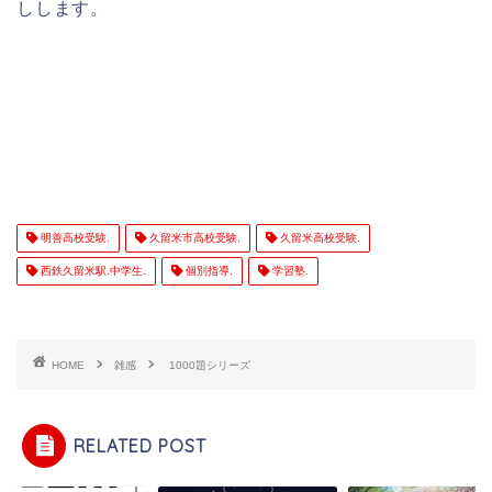
しします。
明善高校受験.
久留米市高校受験.
久留米高校受験.
西鉄久留米駅.中学生.
個別指導.
学習塾.
HOME
雑感
1000題シリーズ
RELATED POST