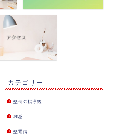
カテゴリー
塾長の指導観
雑感
塾通信