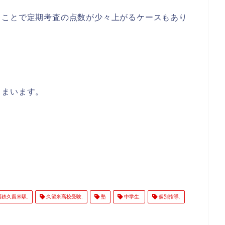
ることで定期考査の点数が少々上がるケースもあり
しまいます。
鉄久留米駅.
久留米高校受験.
塾
中学生.
個別指導.