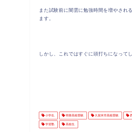
また試験前に闇雲に勉強時間を増やされ
ます。
しかし、これではすぐに頭打ちになって
小学生.
明善高校受験.
久留米市高校受験.
西
学習塾.
高校生.