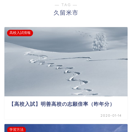
― TAG ―
久留米市
高校入試情報
【高校入試】明善高校の志願倍率（昨年分）
2020-01-14
学習方法